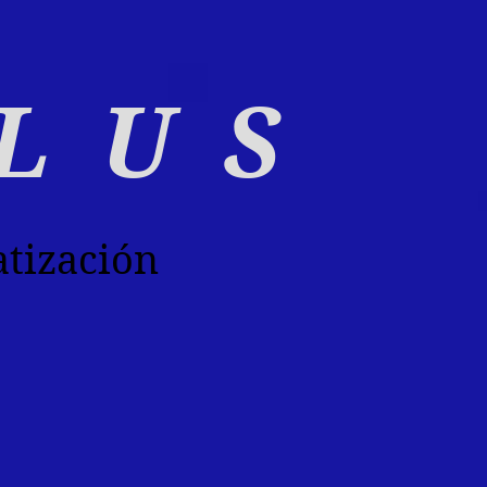
L U S
atización