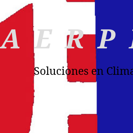
A E R P 
Soluciones en Clim