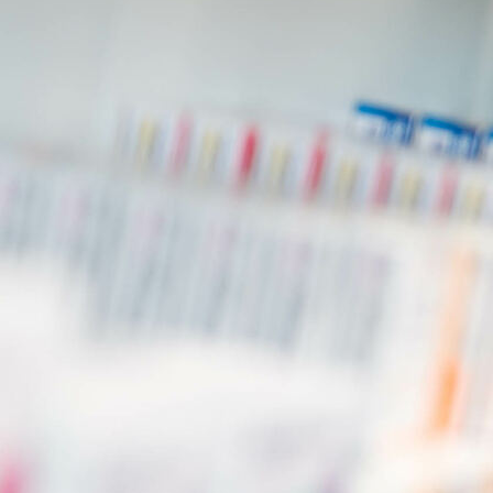
cañones gasoleo combustion indirecta IC25