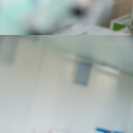
cañones gasoleo combustion indirectaIP70